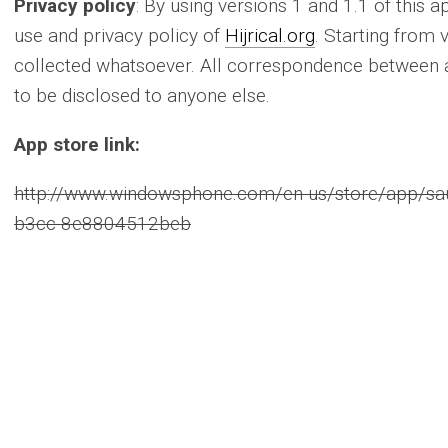
Privacy policy
: By using versions 1 and 1.1 of this 
use and privacy policy of
Hijrical.org
. Starting from 
collected whatsoever. All correspondence between 
to be disclosed to anyone else.
App store link:
http://www.windowsphone.com/en-us/store/app/sa
b3cc-8e8804512beb