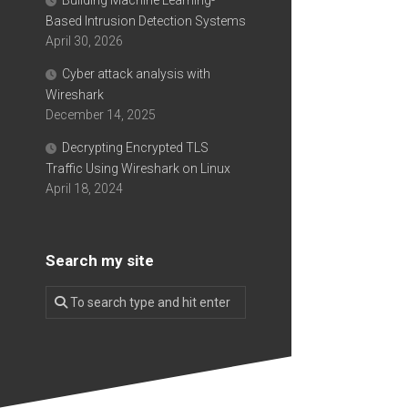
Building Machine Learning-
Based Intrusion Detection Systems
April 30, 2026
Cyber attack analysis with
Wireshark
December 14, 2025
Decrypting Encrypted TLS
Traffic Using Wireshark on Linux
April 18, 2024
Search my site