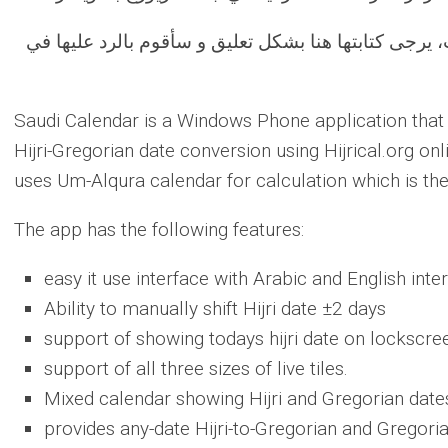
 يرجى كتابتها هنا بشكل تعليق و سأقوم بالرد عليها في
Saudi Calendar is a Windows Phone application that 
Hijri-Gregorian date conversion using Hijrical.org onl
uses Um-Alqura calendar for calculation which is the 
The app has the following features:
easy it use interface with Arabic and English inte
Ability to manually shift Hijri date ±2 days
support of showing todays hijri date on lockscre
support of all three sizes of live tiles.
Mixed calendar showing Hijri and Gregorian date
provides any-date Hijri-to-Gregorian and Gregoria