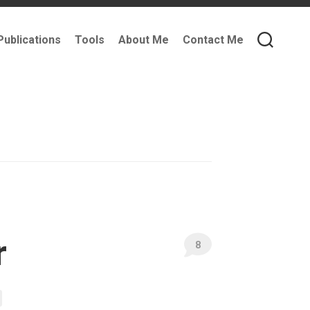
Publications
Tools
About Me
Contact Me
r
8