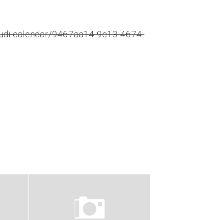
udi-calendar/9467aa14-9c13-4674-