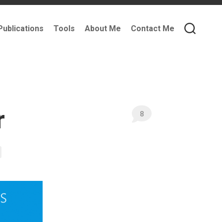
Publications
Tools
About Me
Contact Me
r
8