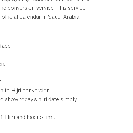
ine conversion service. This service
official calendar in Saudi Arabia.
rface.
en.
s.
n to Hijri conversion
to show today’s hijri date simply
 Hijri and has no limit.