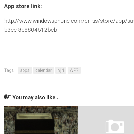
App store link:
http://www.windowsphone.com/en-us/store/app/sa
b3cc-8e8804512beb
Tags:
apps
calendar
hijri
WP7
You may also like...