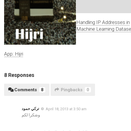
Handling IP Addresses in
Machine Learning Datase
App: Hijri
8 Responses
Comments
8
Pingbacks
0
تركي حمود
April 18, 2013 at 3:50 am
وشكرا لكم