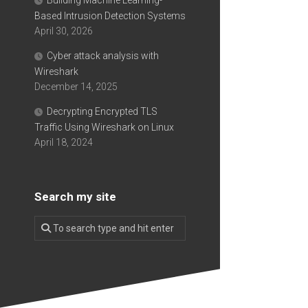
Building Machine Learning-
Based Intrusion Detection Systems
April 30, 2026
Cyber attack analysis with
Wireshark
December 14, 2025
Decrypting Encrypted TLS
Traffic Using Wireshark on Linux
April 18, 2024
Search my site