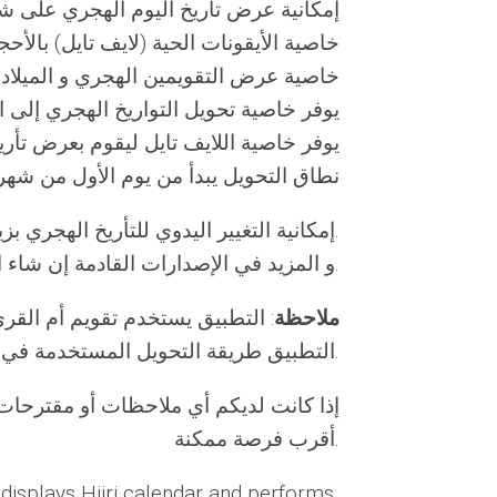
إمكانية عرض تأريخ اليوم الهجري على شا)
خاصية الأيقونات الحية (لايف تايل) بالأحجا)
خاصية عرض التقويمين الهجري و الميلا
يوفر خاصية تحويل التواريخ الهجري إلى ا
يوفر خاصية اللايف تايل ليقوم بعرض تأ
نطاق التحويل يبدأ من يوم الأول من شه
إمكانية التغيير اليدوي للتأريخ الهجري بزيادة و نقصان يومين.
و المزيد في الإصدارات القادمة إن شاء الله.
ملاحظة
التطبيق طريقة التحويل المستخدمة في مركز الدراسات الشرقية في جامعة زيورخ بسويسرا.
إذا كانت لديكم أي ملاحظات أو مقترحات،
أقرب فرصة ممكنة.
displays Hijri calendar and performs