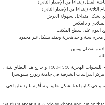
شة القفل (إبتداءا من الإصدار الثاني
م الثلاثة (إبتداءا من الإصدار الثاني
دي بشكل متداخل لسهولة العرض
لميلادي و بالعكس
ريخ اليوم على سطح المكتب
ر محرم سنة واحد هجرية ويمتد بشكل غير محدود
: التطبيق يستخدم تقويم أم القرى للسنوات الهجرية 1350-1500 و خارج هذا النطاق يتبنى
 يرجى كتابتها هنا بشكل تعليق و سأقوم بالرد عليها في
Saudi Calendar is a Windows Phone application that 